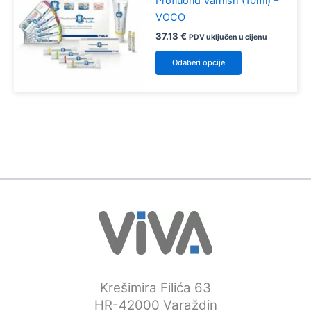
Profluorid Varnish (10ml) –
VOCO
37.13
€
PDV uključen u cijenu
Ovaj
Odaberi opcije
proizvod
ima
više
varijanti.
Opcije
se
mogu
odabrati
na
stranici
proizvoda
Krešimira Filića 63
HR-42000 Varaždin