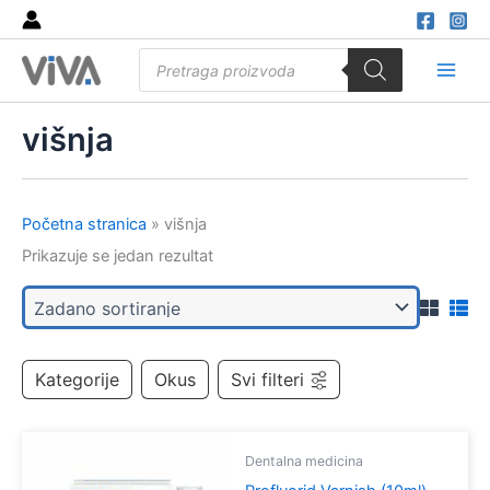
Skip
to
Products
content
search
Main
Men
višnja
Početna stranica
»
višnja
Prikazuje se jedan rezultat
Kategorije
Okus
Svi filteri
Dentalna medicina