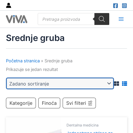
Skip
to
Products
content
search
Main
Men
Srednje gruba
Početna stranica
»
Srednje gruba
Prikazuje se jedan rezultat
Kategorije
Finoća
Svi filteri
Dentalna medicina