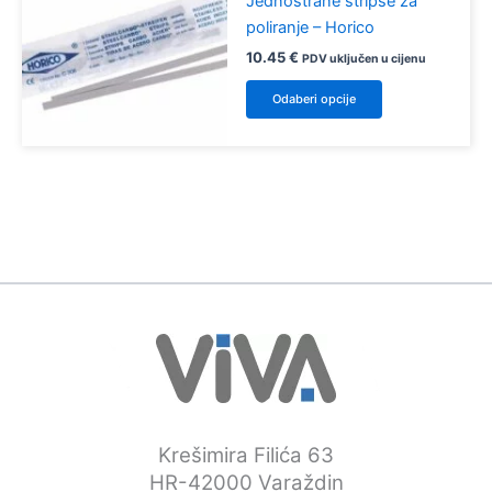
Jednostrane stripse za
poliranje – Horico
10.45
€
PDV uključen u cijenu
Ovaj
Odaberi opcije
proizvod
ima
više
varijanti.
Opcije
se
mogu
odabrati
na
stranici
proizvoda
Krešimira Filića 63
HR-42000 Varaždin