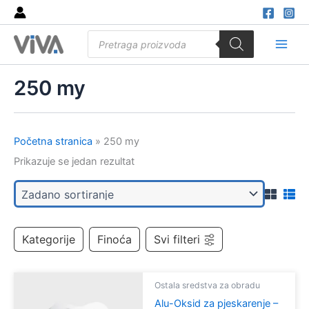
Skip
to
Products
content
search
Main
Men
250 my
Početna stranica
»
250 my
Prikazuje se jedan rezultat
Kategorije
Finoća
Svi filteri
Ostala sredstva za obradu
Alu-Oksid za pjeskarenje –