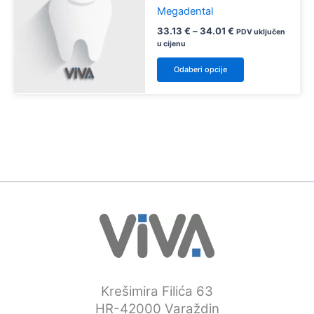
Megadental
Raspon
33.13
€
–
34.01
€
PDV uključen
cijena:
u cijenu
od
Ovaj
33.13 €
Odaberi opcije
proizvod
do
34.01 €
ima
više
varijanti.
Opcije
se
mogu
odabrati
na
stranici
proizvoda
Krešimira Filića 63
HR-42000 Varaždin