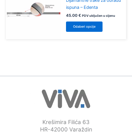
Dijamantne trake za obradu
ispuna – Edenta
45.00
€
PDV uključen u cijenu
Ovaj
Odaberi opcije
proizvod
ima
više
varijanti.
Opcije
se
mogu
odabrati
na
stranici
proizvoda
Krešimira Filića 63
HR-42000 Varaždin