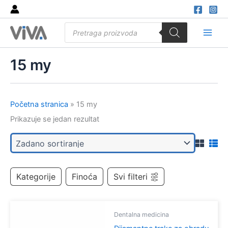
Skip
to
Products
content
search
Main
Men
15 my
Početna stranica
»
15 my
Prikazuje se jedan rezultat
Kategorije
Finoća
Svi filteri
Dentalna medicina