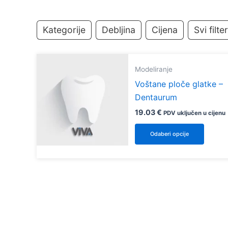
Kategorije
Debljina
Cijena
Svi filter
Modeliranje
Voštane ploče glatke –
Dentaurum
19.03
€
PDV uključen u cijenu
Ovaj
Odaberi opcije
proiz
ima
više
varijan
Opcij
se
mogu