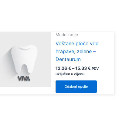
Modeliranje
Voštane ploče vrlo
hrapave, zelene –
Dentaurum
Raspon
12.26
€
–
15.33
€
PDV
cijena:
uključen u cijenu
od
Ovaj
12.26 €
Odaberi opcije
do
proizvod
15.33 €
ima
više
varijanti.
Opcije
se