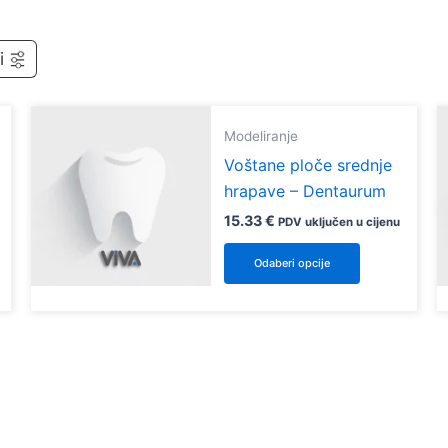
i
Modeliranje
Voštane ploče srednje
hrapave – Dentaurum
15.33
€
PDV uključen u cijenu
Ovaj
Odaberi opcije
vod
proizvod
ima
više
ti.
varijanti.
e
Opcije
se
mogu