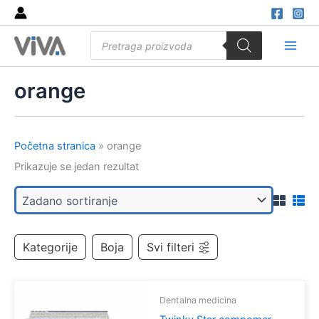
Skip
to
Products
content
search
Main
Men
orange
Početna stranica
»
orange
Prikazuje se jedan rezultat
Kategorije
Boja
Svi filteri
Dentalna medicina