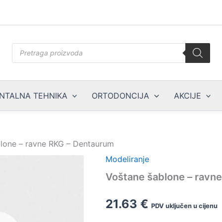
Products
search
NTALNA TEHNIKA
ORTODONCIJA
AKCIJE
lone – ravne RKG – Dentaurum
Modeliranje
Voštane šablone – ravn
21.63
€
PDV uključen u cijenu