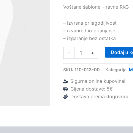
Voštane šablone – ravne RKG ,
– izvrsna prilagodljivost
– izvanredno prianjanje
– izgaranje bez ostatka
Voštane
Dodaj u k
-
+
šablone
–
ravne
110-013-00
M
SKU:
Kategorija:
RKG
–
Sigurna online kupovina!
Dentaurum
Cijena dostave: 5€
količina
Dostava prema dogovoru