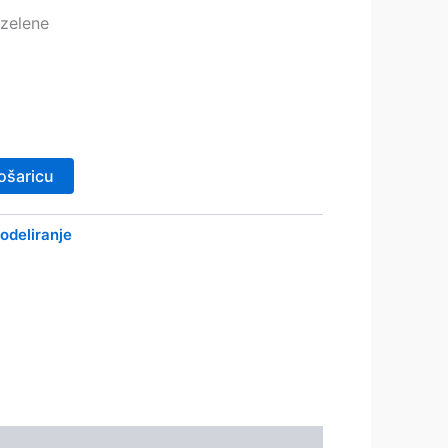
 zelene
ošaricu
odeliranje