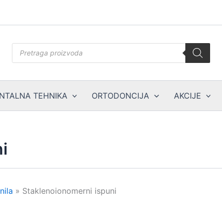
Products
search
NTALNA TEHNIKA
ORTODONCIJA
AKCIJE
i
nila
»
Staklenoionomerni ispuni