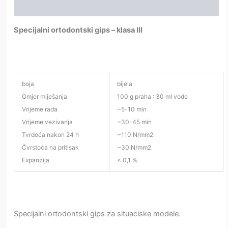
Dodatne informacije
Specijalni ortodontski gips – klasa III
boja
bijela
Omjer miješanja
100 g praha : 30 ml vode
Vrijeme rada
~5-10 min
Vrijeme vezivanja
~30-45 min
Tvrdoća nakon 24 h
~110 N/mm2
Čvrstoća na pritisak
~30 N/mm2
Expanzija
< 0,1 %
Specijalni ortodontski gips za situaciske modele.