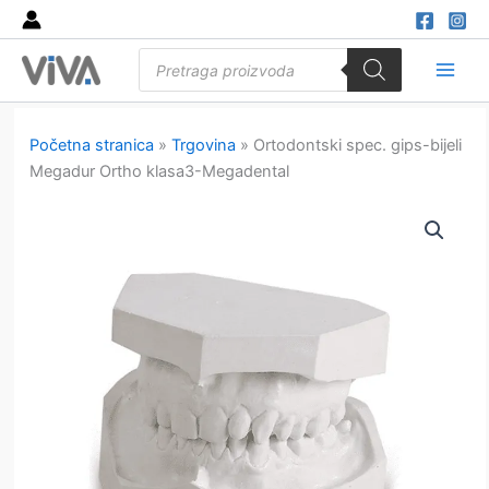
Skip
to
Products
content
search
Main
Men
Početna stranica
»
Trgovina
»
Ortodontski spec. gips-bijeli
Megadur Ortho klasa3-Megadental