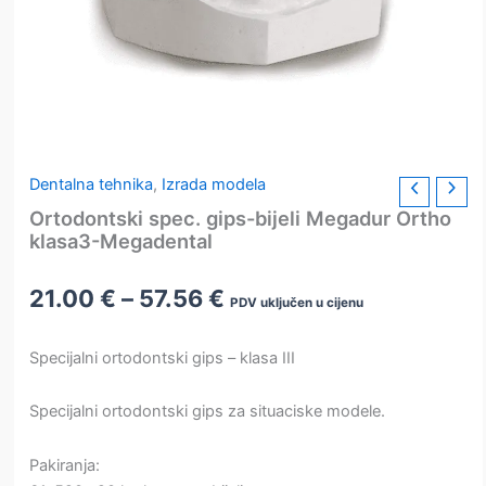
Dentalna tehnika
,
Izrada modela
Ortodontski spec. gips-bijeli Megadur Ortho
klasa3-Megadental
Raspon
21.00
€
–
57.56
€
PDV uključen u cijenu
cijena:
od
Specijalni ortodontski gips – klasa III
21.00 €
do
Specijalni ortodontski gips za situaciske modele.
57.56 €
Pakiranja: