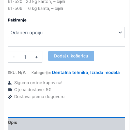
61-520 20 kg karton, – bijeli
61-506 6 kg kanta, – bijeli
Pakiranje
Ortodontski
Dodaj u košaricu
-
+
spec.
gips-
bijeli
N/A
Dentalna tehnika
Izrada modela
SKU:
Kategorije:
,
Megadur
Sigurna online kupovina!
Ortho
klasa3-
Cijena dostave: 5€
Megadental
Dostava prema dogovoru
količina
Opis