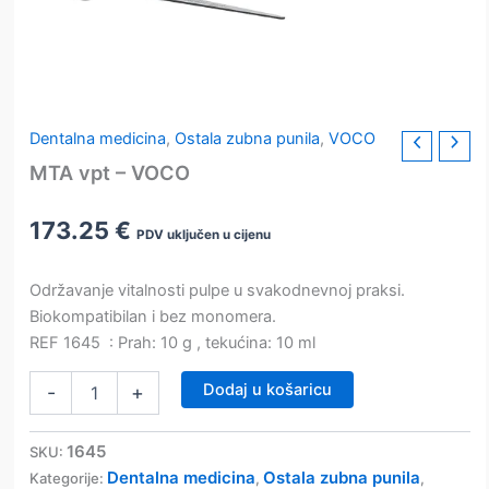
Dentalna medicina
,
Ostala zubna punila
,
VOCO
MTA vpt – VOCO
173.25
€
PDV uključen u cijenu
Održavanje vitalnosti pulpe u svakodnevnoj praksi.
Biokompatibilan i bez monomera.
REF 1645 : Prah: 10 g , tekućina: 10 ml
MTA
Dodaj u košaricu
-
+
vpt
–
VOCO
1645
SKU:
količina
Dentalna medicina
Ostala zubna punila
Kategorije:
,
,