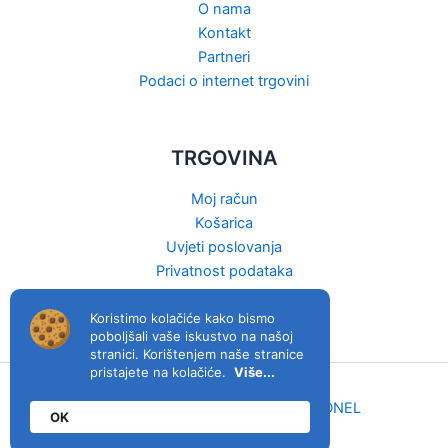
O nama
Kontakt
Partneri
Podaci o internet trgovini
TRGOVINA
Moj račun
Košarica
Uvjeti poslovanja
Privatnost podataka
Raskid ugovora
Koristimo kolačiće kako bismo
poboljšali vaše iskustvo na našoj
stranici. Korištenjem naše stranice
pristajete na kolačiće.
Više...
viva.hr © 2026. | Host & izrada:
MIDNEL
OK