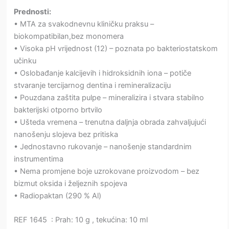
Prednosti:
• MTA za svakodnevnu kliničku praksu –
biokompatibilan,bez monomera
• Visoka pH vrijednost (12) – poznata po bakteriostatskom
učinku
• Oslobađanje kalcijevih i hidroksidnih iona – potiče
stvaranje tercijarnog dentina i remineralizaciju
• Pouzdana zaštita pulpe – mineralizira i stvara stabilno
bakterijski otporno brtvilo
• Ušteda vremena – trenutna daljnja obrada zahvaljujući
nanošenju slojeva bez pritiska
• Jednostavno rukovanje – nanošenje standardnim
instrumentima
• Nema promjene boje uzrokovane proizvodom – bez
bizmut oksida i željeznih spojeva
• Radiopaktan (290 % Al)
REF 1645 : Prah: 10 g , tekućina: 10 ml