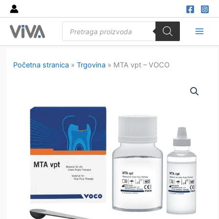
Skip
to
Products
content
search
Main
Men
Početna stranica
»
Trgovina
»
MTA vpt – VOCO