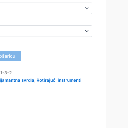
ošaricu
-1-3-2
ijamantna svrdla
Rotirajući instrumenti
,