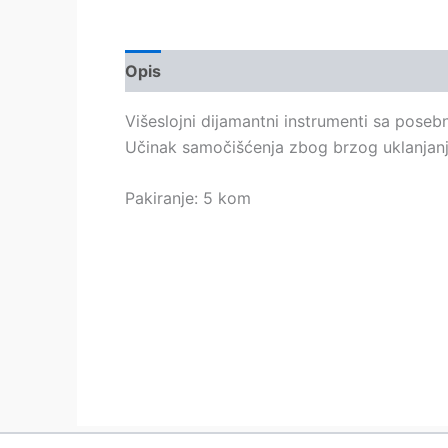
Opis
Dodatne informacije
Višeslojni dijamantni instrumenti sa poseb
Učinak samočišćenja zbog brzog uklanjanja
Pakiranje: 5 kom