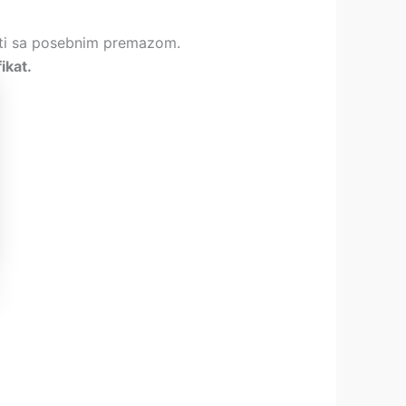
jena:
enti sa posebnim premazom.
.00 €
ikat.
.50 €