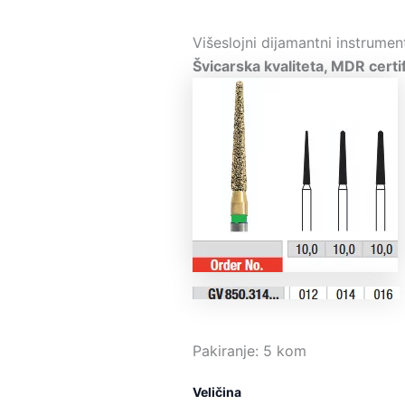
ci
od
Višeslojni dijamantni instrum
36
Švicarska kvaliteta, MDR certif
do
37
Pakiranje: 5 kom
Veličina