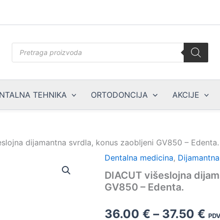
Products
search
NTALNA TEHNIKA
ORTODONCIJA
AKCIJE
slojna dijamantna svrdla, konus zaobljeni GV850 – Edenta.
Dentalna medicina
,
Dijamantna
DIACUT višeslojna dijam
GV850 – Edenta.
Ra
36.00
€
–
37.50
€
PDV