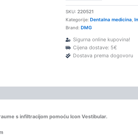
–
DMG
220521
SKU:
količina
Dentalna medicina
I
Kategorije:
,
DMG
Brand:
Sigurna online kupovina!
Cijena dostave: 5€
Dostava prema dogovoru
i traume s infiltracijom pomoću Icon Vestibular.
om