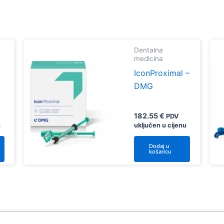
Dentalna
medicina
IconProximal –
DMG
182.55
€
PDV
u
uključen u cijenu
Dodaj u
košaricu