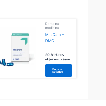
Dentalna
medicina
MiniDam –
DMG
29.81
€
PDV
uključen u cijenu
Dodaj u
košaricu