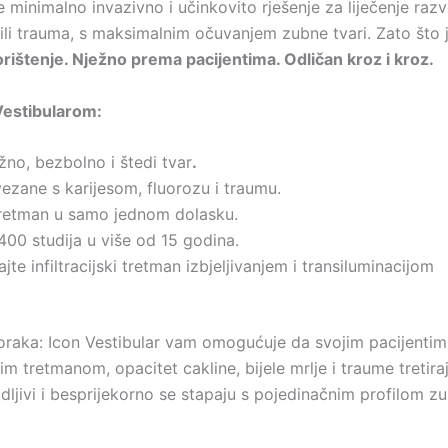
je minimalno invazivno i učinkovito rješenje za liječenje razv
ili trauma, s maksimalnim očuvanjem zubne tvari. Zato što j
orištenje. Nježno prema pacijentima. Odličan kroz i kroz.
 Vestibularom:
žno, bezbolno i štedi tvar
.
vezane s karijesom, fluorozu i traumu.
i tretman u samo jednom dolasku.
400 studija u više od 15 godina.
ajte infiltracijski tretman izbjeljivanjem i transiluminacijom
oraka: Icon Vestibular vam omogućuje da svojim pacijentim
im tretmanom, opacitet cakline, bijele mrlje i traume tretira
vidljivi i besprijekorno se stapaju s pojedinačnim profilom zu