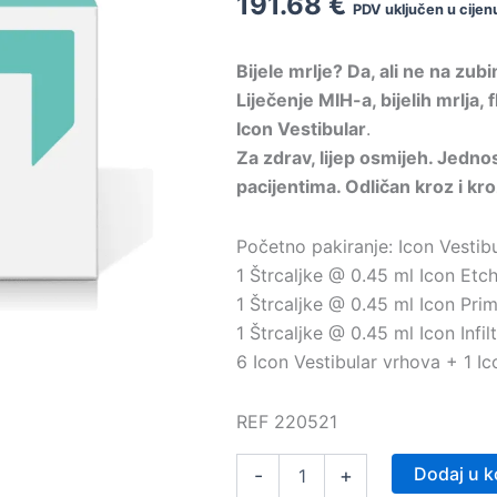
191.68
€
PDV uključen u cijen
Bijele mrlje? Da, ali ne na zub
Liječenje MIH-a, bijelih mrlja,
Icon Vestibular
.
Za zdrav, lijep osmijeh. Jedn
pacijentima. Odličan kroz i kro
Početno pakiranje: Icon Vestibul
1 Štrcaljke @ 0.45 ml Icon Etc
1 Štrcaljke @ 0.45 ml Icon Pri
1 Štrcaljke @ 0.45 ml Icon Infil
6 Icon Vestibular vrhova + 1 Ic
REF 220521
Icon
Dodaj u k
-
+
Vestibular