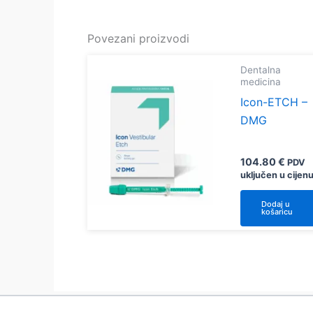
Povezani proizvodi
Dentalna
medicina
Icon-ETCH –
DMG
104.80
€
PDV
uključen u cijen
Dodaj u
košaricu