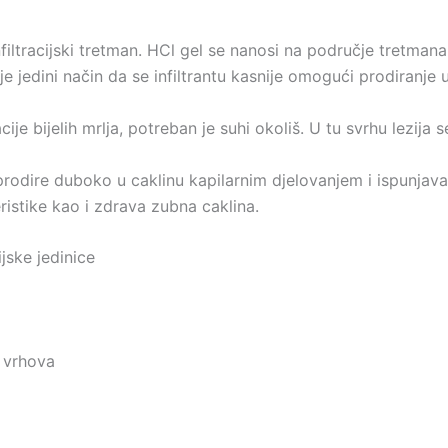
nfiltracijski tretman. HCl gel se nanosi na područje tretma
je jedini način da se infiltrantu kasnije omogući prodiranje 
racije bijelih mrlja, potreban je suhi okoliš. U tu svrhu lezi
 prodire duboko u caklinu kapilarnim djelovanjem i ispunjava 
teristike kao i zdrava zubna caklina.
jske jedinice
y vrhova