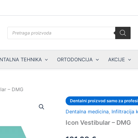
Products
search
NTALNA TEHNIKA
ORTODONCIJA
AKCIJE
ular – DMG
Dentalni proizvod samo za profes
Dentalna medicina
,
Infiltracija 
Icon Vestibular – DMG