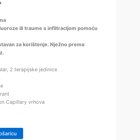
u
ima
 fluoroze ili traume s infiltracijom pomoću
ostavan za korištenje. Nježno prema
z.
ar, 2 terapijske jedinice
h
me
trant
on Capillary vrhova
ošaricu