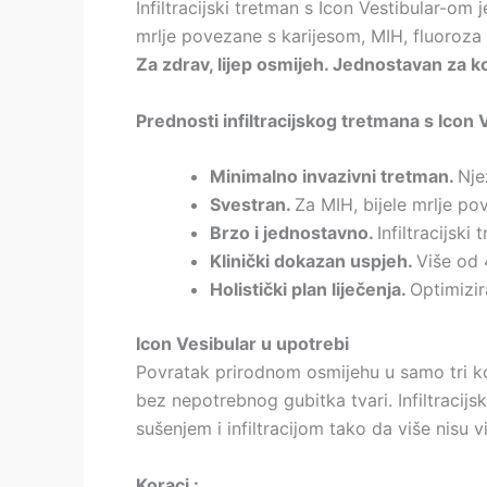
Infiltracijski tretman s Icon Vestibular-om 
mrlje povezane s karijesom, MIH, fluoroza 
Za zdrav, lijep osmijeh. Jednostavan za k
Prednosti infiltracijskog tretmana s Icon
Minimalno invazivni tretman.
Nje
Svestran.
Za MIH, bijele mrlje po
Brzo i jednostavno.
Infiltracijsk
Klinički dokazan uspjeh.
Više od 
Holistički plan liječenja.
Optimizir
Icon Vesibular u upotrebi
Povratak prirodnom osmijehu u samo tri k
bez nepotrebnog gubitka tvari. Infiltracijsk
sušenjem i infiltracijom tako da više nisu 
Koraci :