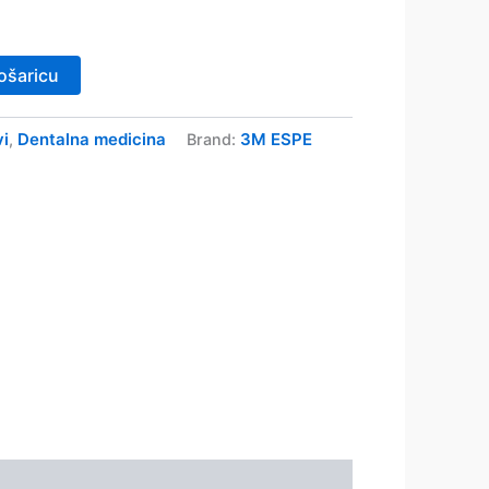
ošaricu
vi
Dentalna medicina
3M ESPE
,
Brand: