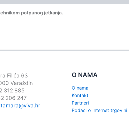
ehnikom potpunog jetkanja.
O NAMA
ra Filića 63
00 Varaždin
O nama
42 312 885
Kontakt
42 206 247
Partneri
:
tamara@viva.hr
Podaci o internet trgovini