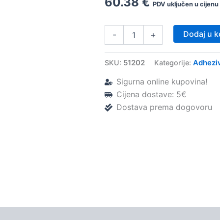
60.38
€
PDV uključen u cijenu
Adper
Dodaj u k
-
+
Single
Bond
2
51202
Adhezi
SKU:
Kategorije:
(6ml)
–
Sigurna online kupovina!
3M
Cijena dostave: 5€
ESPE
Dostava prema dogovoru
količina