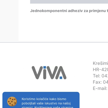
Jednokomponentni adheziv za primjenu t
Krešimi
HR-420
Tel: 0
Fax: 0
E-mail
Koristimo kolačiće kako bismo
poboljšali vaše iskustvo na našoj
stranici. Korištenjem naše stranice