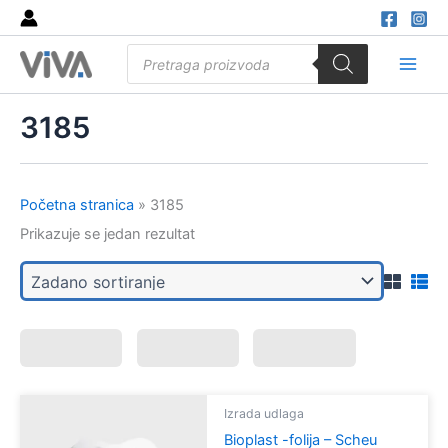
Skip
to
Products
content
search
Main
Men
3185
Početna stranica
»
3185
Prikazuje se jedan rezultat
Izrada udlaga
Bioplast -folija – Scheu