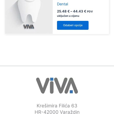
Dental
Raspon
25.48
€
–
44.43
€
PDV
cijena:
uključen u cijenu
od
Ovaj
25.48 €
Odaberi opcije
proizvod
do
44.43 €
ima
više
varijanti.
Opcije
se
mogu
odabrati
na
stranici
proizvoda
Krešimira Filića 63
HR-42000 Varaždin