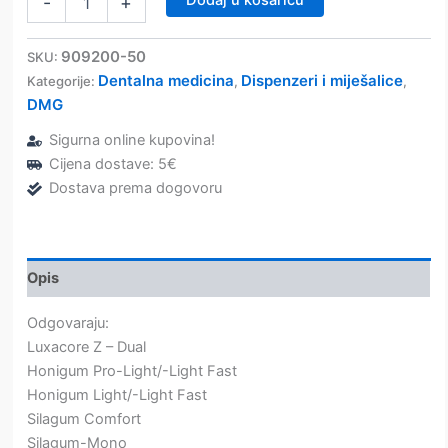
Dodaj u košaricu
-
+
–
automix
(žute1:1)
909200-50
SKU:
–
Dentalna medicina
Dispenzeri i miješalice
Kategorije:
,
,
DMG
DMG
količina
Sigurna online kupovina!
Cijena dostave: 5€
Dostava prema dogovoru
Opis
Odgovaraju:
Luxacore Z – Dual
Honigum Pro-Light/-Light Fast
Honigum Light/-Light Fast
Silagum Comfort
Silagum-Mono