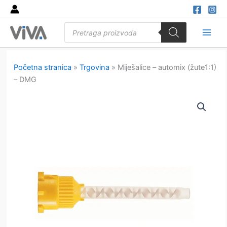
Skip
to
Products
content
search
Main
Men
Početna stranica
»
Trgovina
»
Miješalice – automix (žute1:1)
– DMG